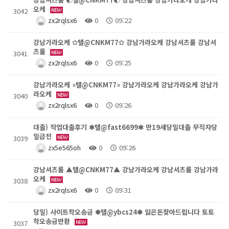
오케
3042
zx2rqlsx6
0
09:22
강남가라오케 ✩텔@CNKM77✩ 강남가라오케 강남셔츠룸 강남셔
츠룸
3041
zx2rqlsx6
0
09:25
강남가라오케 »텔@CNKM77» 강남가라오케 강남가라오케 강남가
라오케
3040
zx2rqlsx6
0
09:26
대출) 작업대출후기 ✱텔@fast6699✱ 만19세당일대출 무직자당
일급전
3039
zx5e565oh
0
09:26
강남셔츠룸 ▲텔@CNKM77▲ 강남가라오케 강남셔츠룸 강남가라
오케
3038
zx2rqlsx6
0
09:31
당일) 사이트착오송금 ❃텔@ybcs24❃ 잃은돈찾아드립니다 토토
착오송금반환
3037