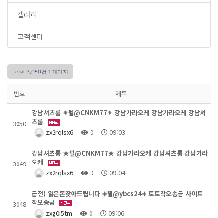
갤러리
고객센터
Total 3,050건
1 페이지
번호
제목
강남셔츠룸 ✴텔@CNKM77✴ 강남가라오케 강남가라오케 강남셔
츠룸
3050
zx2rqlsx6
0
09:03
강남셔츠룸 ★텔@CNKM77★ 강남가라오케 강남셔츠룸 강남가라
오케
3049
zx2rqlsx6
0
09:04
급전) 잃은돈찾아드립니다 ➕텔@ybcs24➕ 토토착오송금 사이트
착오송금
3048
zxg0i5tm
0
09:06