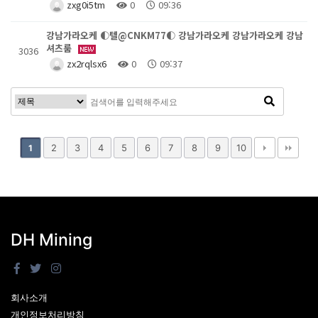
zxg0i5tm
0
09:36
강남가라오케 ◐텔@CNKM77◐ 강남가라오케 강남가라오케 강남
셔츠룸
3036
zx2rqlsx6
0
09:37
2
3
4
5
6
7
8
9
10
1
DH Mining
회사소개
개인정보처리방침